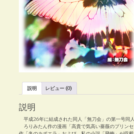
説明
レビュー (0)
説明
平成26年に結成された同人「無刀会」の第一号同
ろりみたん作の漫画「高貴で気高い薔薇のプリンセ
作「冬のカポエラ」および、私の小説「飛梅」が収載