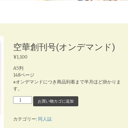
空華創刊号(オンデマンド)
¥
1,100
A5判
148ページ
※オンデマンドにつき商品到着まで半月ほど掛かりま
す。
空
お買い物カゴに追加
華
創
カテゴリー:
同人誌
刊
号