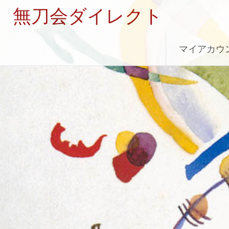
無刀会ダイレクト
コ
マイアカウ
ン
テ
ン
ツ
へ
ス
キ
ッ
プ