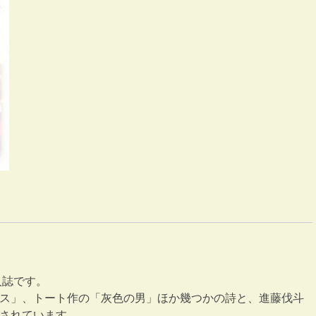
(オ
ン
デ
マ
ン
ド)
個
人誌です。
ス」、トート作の「灰色の男」ほか幾つかの詩と、進藤伐斗
されています。