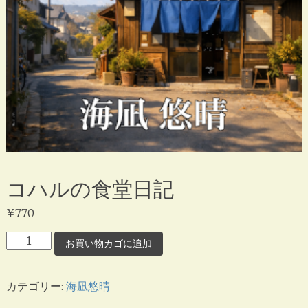
コハルの食堂日記
¥
770
コ
お買い物カゴに追加
ハ
ル
カテゴリー:
海凪悠晴
の
食