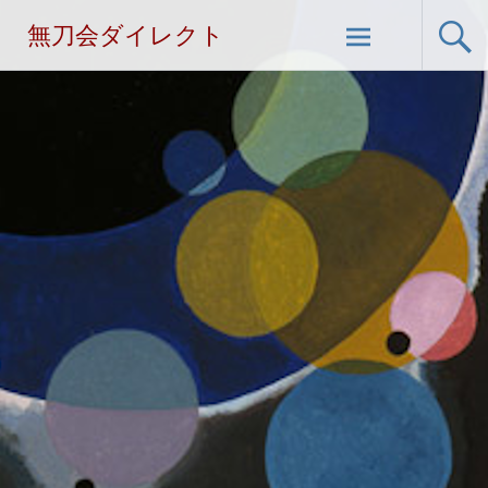
無刀会ダイレクト
コ
ン
テ
ン
ツ
へ
ス
キ
ッ
プ