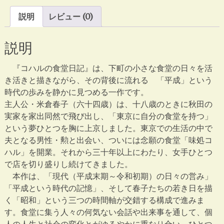
堂
説明
レビュー (0)
日
記
説明
個
『コハルの食堂日記』は、下町の小さな食堂の日々を活
き活きと描きながら、その背後に流れる 「平成」という
時代の歩みを静かに見つめる一作です。
主人公・米倉春子（六十四歳）は、十八歳のときに秋田の
実家を家出同然で飛び出し、「東京に自分の食堂を持つ」
という夢ひとつを胸に上京しました。東京での生活の中で
夫となる男性・勲と出会い、ついには念願の食堂「味処コ
ハル」を開業。それから三十年以上にわたり、女手ひとつ
で店を切り盛りし続けてきました。
本作は、「現代（平成末期～令和初期）の日々の営み」
「平成という時代の記憶」、そして春子たちの若き日を描
く「昭和」という三つの時間軸が交錯する構成で進みま
す。食堂に集う人々の何気ない会話や出来事を通して、個
人の人生と社会の変化とがゆるやかに重なり合い、ひとつ