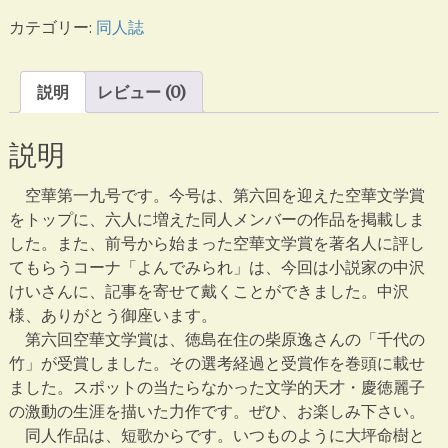
第
カテゴリー:
同人誌
一
九
号
説明
レビュー (0)
個
説明
空華第一九号です。今号は、第六回を迎えた空華文学賞
をトップに、六人に増えた同人メンバーの作品を掲載しま
した。また、前号から始まった空華文学賞を著名人に評し
てもらうコーナ「よんでみられ」は、今回は小説家の中沢
けいさんに、記事を寄せて戴くことができました。中沢
様、ありがとう御座います。
第六回空華文学賞は、徳島在住の柴原逸さんの「千代の
竹」が受賞しました。その選考経過と受賞作を巻頭に載せ
ました。スポットの当たらなかった文学的天才・慶徳麗子
の激動の生涯を描いた力作です。ぜひ、お楽しみ下さい。
同人作品は、短歌からです。いつものように大坪命樹と