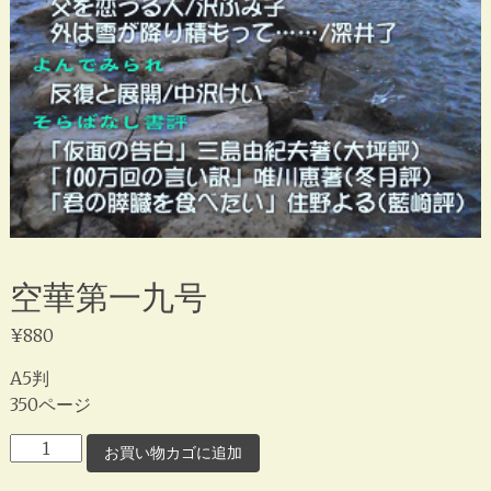
空華第一九号
¥
880
A5判
350ページ
空
お買い物カゴに追加
華