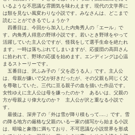
いるような不思議な雰囲気を味わえます。現代の文学界に
は類を見ない風変わりな小説です。みなさんは、どこまで
読むことができるでしょうか？
四番目は、今回から加入した内角秀人の「エール」で
す。内角秀人得意の野球小説です。若いとき野球をやって
活躍していた主人公ですが、怪我をして選手生命を絶たれ
ます。一時は落ちぶれてしまいますが、応援団の高田さん
に拾われて、野球の応援を始めます。エンディングは心温
まるストーリーです。
五番目は、沢ふみ子の「父を恋うる人」です。主人公
は、母親が嫌いで父が好きだったが、その父親も同じく父
を尊敬していた。三代に亘る親子の血を描いた作品です。
女性ゆえに主人公は母を嫌ったのか？ あるいは、父親の
方が母親より偉大なのか？ 主人公が沢と重なる小説で
す。
最後は、深井了の「外は雪が降り積もって……」です。雪
の降る地方の厳格な父親のいる一家の描写から始まる小説
は、暗喩と象徴に満ちており、不可思議な小説世界を形成