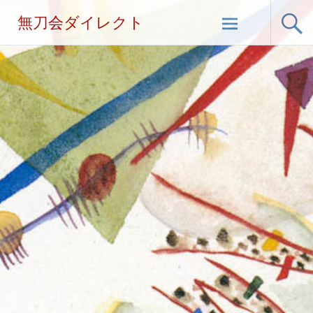
無刀会ダイレクト
コ
ン
テ
ン
ツ
へ
ス
キ
ッ
プ