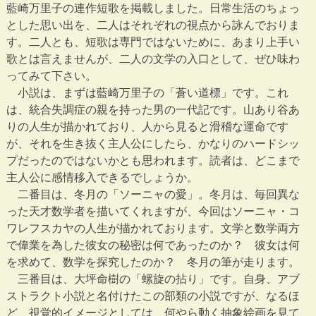
藍崎万里子の連作短歌を掲載しました。日常生活のちょっ
とした思い出を、二人はそれぞれの視点から詠んでおりま
す。二人とも、短歌は専門ではないために、あまり上手い
歌とは言えませんが、二人の文学の入口として、ぜひ味わ
ってみて下さい。
小説は、まずは藍崎万里子の「蒼い道標」です。これ
は、統合失調症の親を持った男の一代記です。山あり谷あ
りの人生が描かれており、人から見ると滑稽な運命です
が、それを生き抜く主人公にしたら、かなりのハードシッ
プだったのではないかとも思われます。読者は、どこまで
主人公に感情移入できるでしょうか。
二番目は、冬月の「ソーニャの愛」。冬月は、毎回異な
った天才数学者を描いてくれますが、今回はソーニャ・コ
ワレフスカヤの人生が描かれております。文学と数学両方
で偉業を為した彼女の秘密は何であったのか？ 彼女は何
を求めて、数学を探究したのか？ 冬月の筆が走ります。
三番目は、大坪命樹の「螺旋の拈り」です。自身、アブ
ストラクト小説と名付けたこの部類の小説ですが、なるほ
ど、視覚的イメージとしては、何やら動く抽象絵画を見て