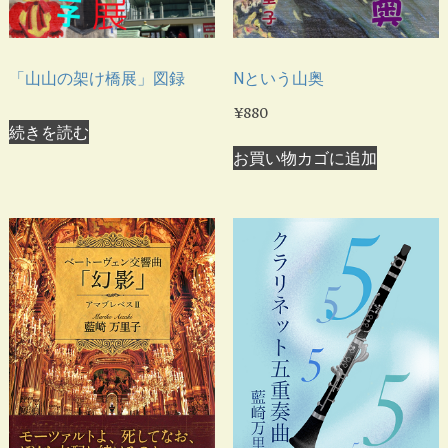
「山山の架け橋展」図録
Nという山奥
¥
880
続きを読む
お買い物カゴに追加