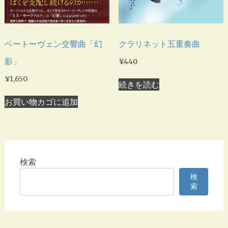
ベートーヴェン交響曲「幻
クラリネット五重奏曲
影」
¥
440
¥
1,650
続きを読む
お買い物カゴに追加
検索
検
索