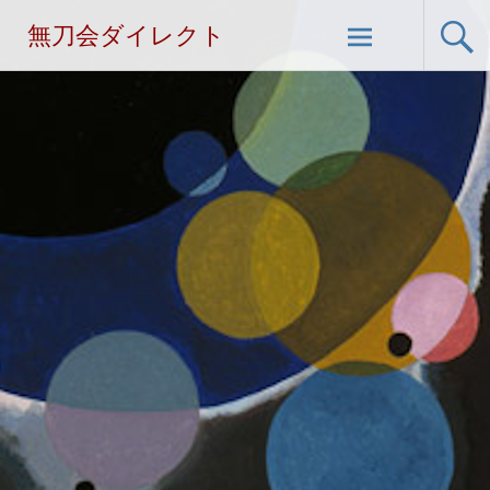
無刀会ダイレクト
コ
ン
テ
ン
ツ
へ
ス
キ
ッ
プ