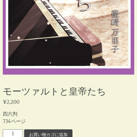
モーツァルトと皇帝たち
¥
2,200
四六判
734ページ
モ
お買い物カゴに追加