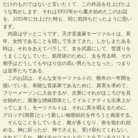
だけのものではないと言いたくて、この作品を仕上げたよ
うな気がします。それは1992年から書き始めたこのお話
を、2015年に仕上げた時も、同じ気持ちだったように思い
ます。
内容はザッとこうです。天才音楽家モーツァルトは、長
年、女性であることを隠して生きてきた。しかしまたある
時は、それをあえてバラして、女を武器にして、世渡りを
うまくこなしていた。処世術のために、女を売る時、その
相手はどうしてもやはり位の高い男たちとなった。つまり
は皇帝たちである。
このお話は、そんな女モーツァルトの、晩年の一年間を
描いている。有能な音楽家であるために、真実を求めて、
フリーメーソンに入会するが、次第にそれがほころびを見
せ始めた。過激な姉妹団体としてイルミナティも出来上が
ってしまう。モーツァルトは、それに異を唱えるために、
グロッテ(洞窟)という新しい秘密結社を作ろうと画策する。
そんなことをしていると、敵が多くなり、命を狙われ始
める。神に祈ったが、神でさえも、受け容れてくれない。
それどころか、神はモーツァルトのことをアンチクリスト