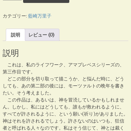
ー
ツ
カテゴリー:
藍崎万里子
ァ
ル
ト
説明
レビュー (0)
と
皇
説明
帝
た
これは、私のライフワーク、アマプレベスシリーズの、
ち
第三作目です。
個
どこの部分を切り取って描こうか、と悩んだ時に、どう
しても、あの第二部の後には、モーツァルトの晩年を書き
たい。そう考えました。
この作品は、あるいは、神を冒涜しているかもしれませ
ん。しかし、私にはどうしても、誰もが救われるように、
すべてが許されるように、という願い(祈り)がありました。
神はそれを許されるでしょう。許さないのはいつも、狂信
者と呼ばれる人々なのです。私はそう信じて、神とは裁く