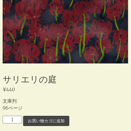
サリエリの庭
¥
440
文庫判
96ページ
サ
お買い物カゴに追加
リ