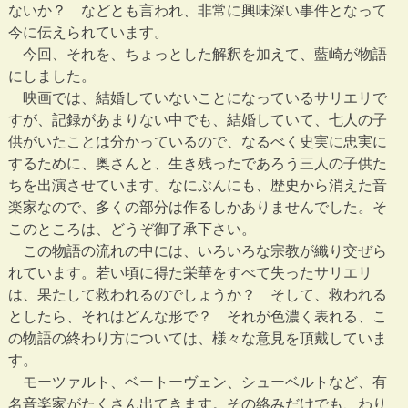
ないか？ などとも言われ、非常に興味深い事件となって
今に伝えられています。
今回、それを、ちょっとした解釈を加えて、藍崎が物語
にしました。
映画では、結婚していないことになっているサリエリで
すが、記録があまりない中でも、結婚していて、七人の子
供がいたことは分かっているので、なるべく史実に忠実に
するために、奥さんと、生き残ったであろう三人の子供た
ちを出演させています。なにぶんにも、歴史から消えた音
楽家なので、多くの部分は作るしかありませんでした。そ
このところは、どうぞ御了承下さい。
この物語の流れの中には、いろいろな宗教が織り交ぜら
れています。若い頃に得た栄華をすべて失ったサリエリ
は、果たして救われるのでしょうか？ そして、救われる
としたら、それはどんな形で？ それが色濃く表れる、こ
の物語の終わり方については、様々な意見を頂戴していま
す。
モーツァルト、ベートーヴェン、シューベルトなど、有
名音楽家がたくさん出てきます。その絡みだけでも、わり