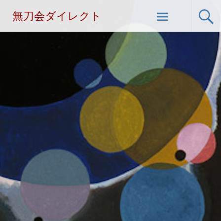
無刀会ダイレクト
コ
ン
テ
ン
ツ
へ
ス
キ
ッ
プ