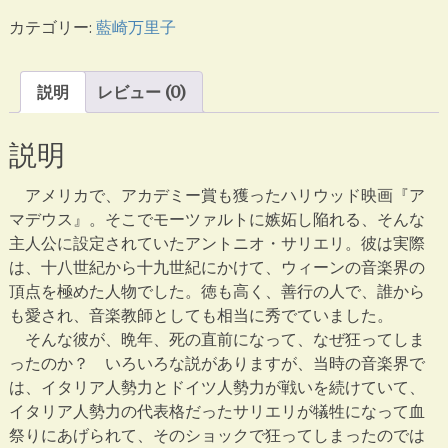
エ
カテゴリー:
藍崎万里子
リ
の
庭
説明
レビュー (0)
個
説明
アメリカで、アカデミー賞も獲ったハリウッド映画『ア
マデウス』。そこでモーツァルトに嫉妬し陥れる、そんな
主人公に設定されていたアントニオ・サリエリ。彼は実際
は、十八世紀から十九世紀にかけて、ウィーンの音楽界の
頂点を極めた人物でした。徳も高く、善行の人で、誰から
も愛され、音楽教師としても相当に秀でていました。
そんな彼が、晩年、死の直前になって、なぜ狂ってしま
ったのか？ いろいろな説がありますが、当時の音楽界で
は、イタリア人勢力とドイツ人勢力が戦いを続けていて、
イタリア人勢力の代表格だったサリエリが犠牲になって血
祭りにあげられて、そのショックで狂ってしまったのでは